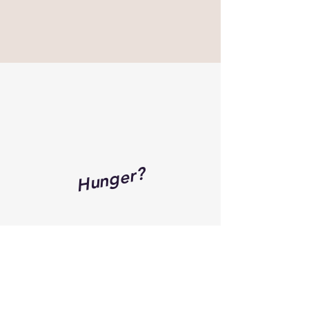
Hunger?
Uasterstigh 6
25946 Nebel